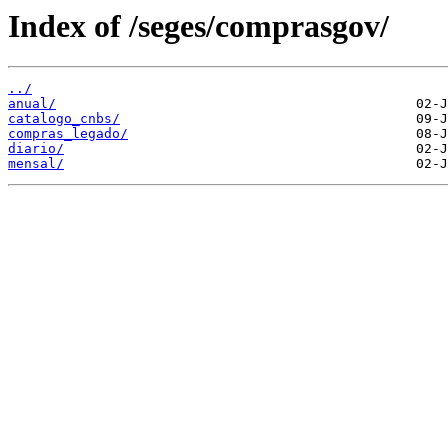
Index of /seges/comprasgov/
../
anual/
catalogo_cnbs/
compras_legado/
diario/
mensal/